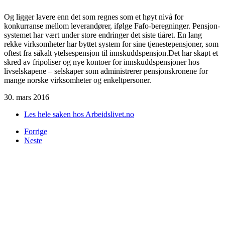
Og ligger lavere enn det som regnes som et høyt nivå for
konkurranse mellom leverandører, ifølge Fafo-beregninger. Pensjon-
systemet har vært under store endringer det siste tiåret. En lang
rekke virksomheter har byttet system for sine tjenestepensjoner, som
oftest fra såkalt ytelsespensjon til innskuddspensjon.Det har skapt et
skred av fripoliser og nye kontoer for innskuddspensjoner hos
livselskapene – selskaper som administrerer pensjonskronene for
mange norske virksomheter og enkeltpersoner.
30. mars 2016
Les hele saken hos Arbeidslivet.no
Forrige
Neste