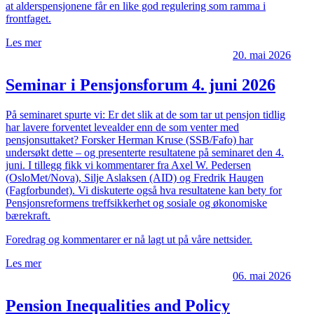
at alderspensjonene får en like god regulering som ramma i
frontfaget.
Les mer
20. mai 2026
Seminar i Pensjonsforum 4. juni 2026
På seminaret spurte vi: Er det slik at de som tar ut pensjon tidlig
har lavere forventet levealder enn de som venter med
pensjonsuttaket? Forsker Herman Kruse (SSB/Fafo) har
undersøkt dette – og presenterte resultatene på seminaret den 4.
juni. I tillegg fikk vi kommentarer fra Axel W. Pedersen
(OsloMet/Nova), Silje Aslaksen (AID) og Fredrik Haugen
(Fagforbundet). Vi diskuterte også hva resultatene kan bety for
Pensjonsreformens treffsikkerhet og sosiale og økonomiske
bærekraft.
Foredrag og kommentarer er nå lagt ut på våre nettsider.
Les mer
06. mai 2026
Pension Inequalities and Policy