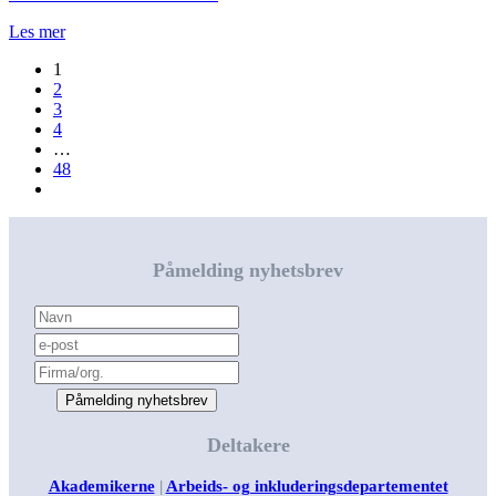
Les mer
1
2
3
4
…
48
Påmelding nyhetsbrev
Påmelding nyhetsbrev
Deltakere
Akademikerne
|
Arbeids- og inkluderingsdepartementet