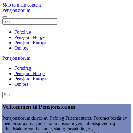
Skip to main content
Pensjonsforum
Foredrag
Pensjon i Norge
Pensjon i Europa
Om oss
Pensjonsforum
Foredrag
Pensjon i Norge
Pensjon i Europa
Om oss
Velkommen til Pensjonsforum
Pensjonsforum drives av Fafo og Frischsenteret. Forumet består av
medlemsorganisasjoner fra finansnæringen, arbeidsgiver- og
arbeidstakerorganisasjoner, statlig forvaltning og