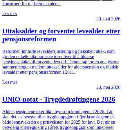
konstruert fra registerdata alene.
Les mer
20. mai 2026
Uttaksalder og forventet levealder etter
pensjonsreformen
Reformen innførte levealdersjustering og fleksibelt uttak, som
gir den enkelte økonomiske insentiver til å tilpasse
pensjonsuttaket til forventet levetid. Denne rapporten analyserer
sammenhengen mellom uttaksalder for alderspensjon og faktisk
levealder etter pensjonsreformen i 2011.
Les mer
20. mai 2026
UNIO-notat - Trygdedrøftingene 2026
Alderspensjonene øker like mye som lønningene i 2026. I år
skal det tas hensyn til at trygdeoppgjøret i fjor la anslagene på
både lønnsveksten og prisveksten for 2025 for lavt. Det gir en
betydelig etterregulering i årets trygdeoppgjør som innebærer