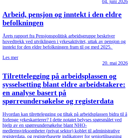
04. juni 2026
Arbeid, pensjon og inntekt i den eldre
befolkningen
Årets rapport fra Pensjonspolitisk arbeidsgruppe beskriver
hovedtrekk ved utviklingen i yrkesaktivitet, uttak av pensjon og
inntekt for den eldre befolkningen fram til og med 2025.
Les mer
20. mai 2026
Tilrettelegging på arbeidsplassen og
sysselsetting blant eldre arbeidstakere:
en analyse basert på
spørreundersøkelse og registerdata
Hvordan kan tilrettelegging og tiltak på arbeidsplassen bidra til å
forlenge yrkeskarrierer? I dette notatet belyses spørsmålet ved
hjelp av en spørreundersøkelse blant NHO-
medlemsvirksomheter (privat sektor) koblet til administrative
registerdata, og registerbaserte indikatorer for seniortilpasning